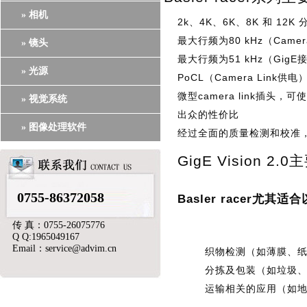
» 相机
2k、4K、6K、8K 和 12K
最大行频为80 kHz（Camer
» 镜头
最大行频为51 kHz（GigE
» 光源
PoCL（Camera Link供
微型camera link插头，
» 视觉系统
出众的性价比
» 图像处理软件
经过全面的质量检测和校准
GigE Vision 2
0755-86372058
Basler racer尤其
传 真：0755-26075776
Q Q:1965049167
Email：service@advim.cn
织物检测（如薄膜、
分拣及包装（如垃圾
运输相关的应用（如