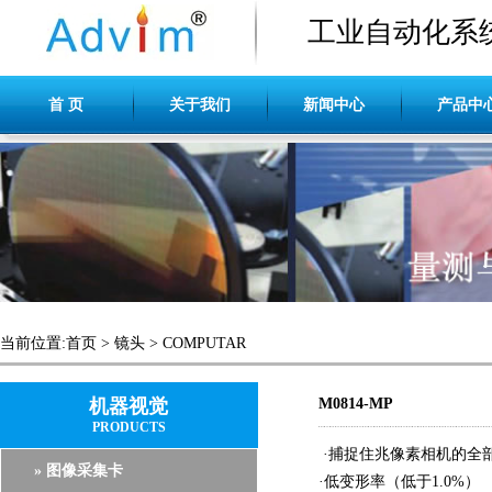
工业自动化系
首 页
关于我们
新闻中心
产品中
当前位置:
首页
>
镜头
>
COMPUTAR
机器视觉
M0814-MP
PRODUCTS
·捕捉住兆像素相机的全
» 图像采集卡
·低变形率（低于1.0%）