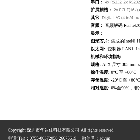
4x RS232, 2x RS23
串口：
2x PCI-E(16x),
扩展插槽：
Digital I/O (4-in/4-ou
其它
:
音频：
音频解码 Realtek® 
显示
：
图形芯片:
集成的Intel® 
以太网:
:控制器 LAN1: In
机械和环境指标
:
规格:
ATX 尺寸 305 mm x 
操作温度:
0°C 至 +60°C
存储温度:
-20°C 至 +80°C
相对湿度:
0%至90%，非
Copyright 深圳市华达佳科技有限公司 All rights reserved
电话(Tel)：0755-86372058 26075619 微信号：advim