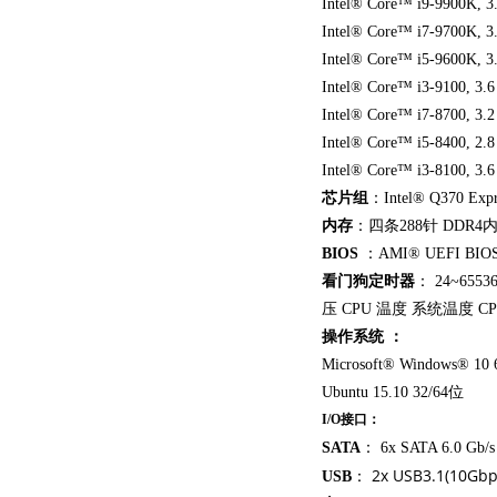
Intel® Core™ i9-9900K,
Intel® Core™ i7-9700K,
Intel® Core™ i5-9600K,
Intel® Core™ i3-9100, 
Intel® Core™ i7-8700, 
Intel® Core™ i5-8400, 
Intel® Core™ i3-8100, 
芯片组
：Intel® Q370 Ex
内存
：四条288针 DDR4
BIOS
：AMI® UEFI BIO
看门狗定时器
： 24~65
压 CPU 温度 系统温度 
操作系统 ：
Microsoft® Windows® 10
Ubuntu 15.10 32/64位
I/O接口：
SATA
： 6x SATA 6.0 Gb
2x USB3.1(10Gbp
USB
：