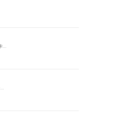
...
..