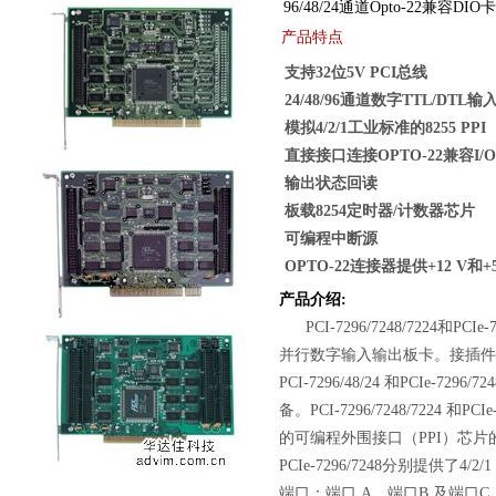
96/48/24通道Opto-22兼容DIO卡
产品特点
支持32位5V PCI总线
24/48/96通道数字TTL/DTL输
模拟4/2/1工业标准的8255 PP
直接接口连接OPTO-22兼容I/
输出状态回读
板载8254定时器/计数器芯片
可编程中断源
OPTO-22连接器提供+12 V和+
产品介绍:
PCI-7296/7248/7224和PCIe-
并行数字输入输出板卡。接插件与O
PCI-7296/48/24 和PCIe-72
备。PCI-7296/7248/7224 和P
的可编程外围接口（PPI）芯片的0模式
PCIe-7296/7248分别提供了4/2
端口：端口 A、端口B 及端口C