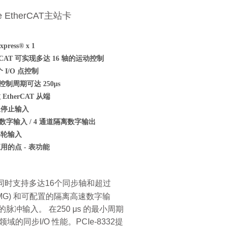
e EtherCAT主站卡
press® x 1
erCAT 可实现多达 16 轴的运动控制
 个 I/O 点控制
T 控制周期可达 250μs
EtherCAT 从端
急停止输入
数字输入 / 4 通道隔离数字输出
摇轮输入
用的点 - 表功能
，能够同时支持多达16个同步轴和超过
入(EMG) 和可配置的隔离高速数字输
冲输入。 在250 μs 的最小周期
步I/O 性能。PCIe-8332提