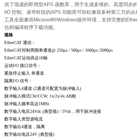
供了现成的即用型APS 函数库，用于生成多维的、高度同步
I/O 控制。凌华科技的APS 功能库可轻松兼容多种第三方的从端。凌华
工具全面兼容Microsoft®Windows操作环境，支持完整的Eth
估和编译程序下载功能。
规格
EtherCAT 通信：
EtherCAT控制周期单通道@ 250μs / 500μs / 1000μs /2000μs
EtherCAT运动高达16轴
运动I/O 接口信号：
紧急停止输入 单通道
隔离I/O 信号：
数字输入4通道 (2通道可配置为脉冲输入)
脉冲输入模式CW/CCW; 1x/2x/4x AB相
脉冲输入频率高达1MHz
数字输入电压24Vdc (典型值) / 5Vdc，用于脉冲连接
数字输入类型源电流
数字输出4通道，隔离
数字输出电压24V (典型值)