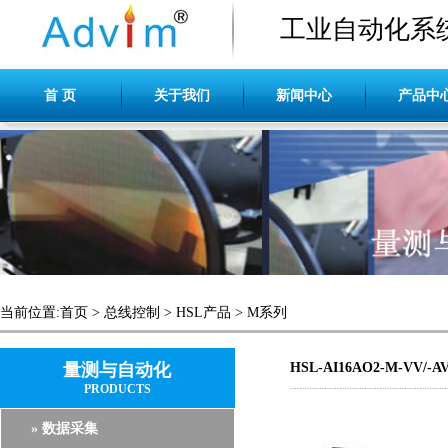
工业自动化系
首 页
关于我们
新闻中心
产品中
当前位置:
首页
>
总线控制
>
HSL产品
>
M系列
量测与自动化
HSL-AI16AO2-M-VV/-A
PRODUCTS
» 数据采集