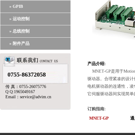
» GPIB
» 运动控制
» 总线控制
» 附件产品
产品介绍:
MNET-GP是用于Mo
0755-86372058
驱动器。合理紧凑的设计
电机驱动器的连通性，凌
传 真：0755-26075776
Q Q:1965049167
它伺服驱动器间实现简单的连
Email：service@advim.cn
订购指南:
MNET-GP
通