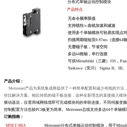
分布式单轴运动控制模块
产品特点
无命令频率限值
支持线性/s-曲线加速和减速
使用多个单轴模块可轻易实现点
扫描周期缩短至0.97ms（连接64轴
无需端子板，节省空间
多达64根轴，串行连接
可供Mitsubishi（三菱）J3S，Pa
Yaskawa（安川） Sigma II、III、
产品介绍：
Motionnet产品为系统集成商提供了一种简单配置和减少布线的
价比解决方案。相比传统的端子板连接，这种全新理念的直接插入模
驱动器后，仅需局域网线缆即可完成模块间的串联连接。不同伺服变频器可以
控制配置方法也较PCI板更为简单。Motionnet总线支持多达64个单轴
订购指南：
MNET-MIA
Motionnet分布式单轴运动控制模块，用于Mitsubish