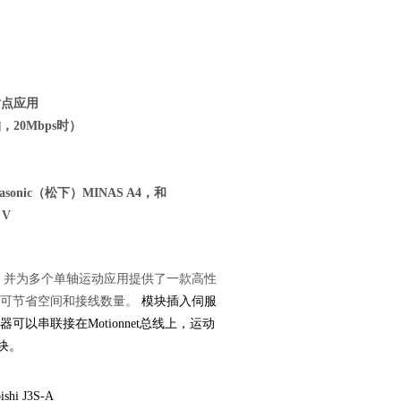
对点应用
，20Mbps时）
nasonic（松下）MINAS A4，和
 V
方法，并为多个单轴运动应用提供了一款高性
块可节省空间和接线数量。
模块插入伺服
串联接在Motionnet总线上，运动
模块。
i J3S-A